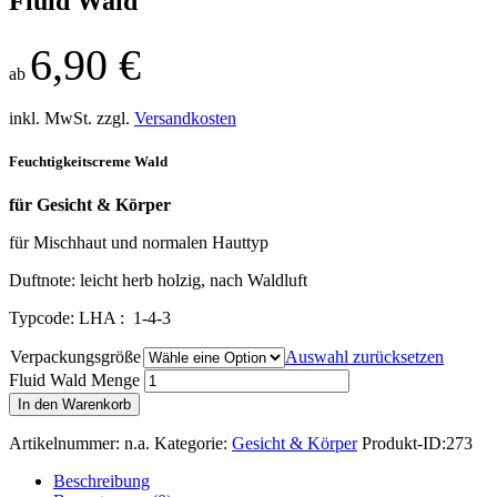
Fluid Wald
6
,
90
€
ab
inkl. MwSt.
zzgl.
Versandkosten
Feuchtigkeitscreme Wald
für Gesicht & Körper
für Mischhaut und normalen Hauttyp
Duftnote: leicht herb holzig, nach Waldluft
Typcode: LHA : 1-4-3
Verpackungsgröße
Auswahl zurücksetzen
Fluid Wald Menge
In den Warenkorb
Artikelnummer:
n.a.
Kategorie:
Gesicht & Körper
Produkt-ID:
273
Beschreibung