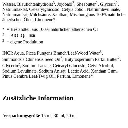
3
2
2
2
Wasser, Blaufichtenhydrolat
, Jojobaöl
, Sheabutter
, Glycerin
,
Natriumlaktat, Cetearylglucosid, Cetylalcohol, Natriumlevulinate,
Natriumanisat, Milchsäure, Xanthan, Mischung aus 100% natürliche
ätherischen Ölen, Limonene*
* = Bestandteil aus 100% natürlichen ätherischen Öl
2
= BIO -Qualität
3
= eigene Produktion
3
INCI: Aqua, Picea Pungens Branch/Leaf/Wood Water
,
2
2
Simmondsia Chinensis Seed Oil
, Butyrospermum Parkii Butter
,
2
Glycerin
, Sodium Lactate, Cetearyl Glucosid, Cetyl Alcohol,
Sodium Levulinate, Sodium Anisat, Lactic Acid, Xanthan Gum,
Pinus Cembra Leaf/Twig Oil, Parfum, Limonene*
Zusätzliche Information
Verpackungsgröße
15 ml, 30 ml, 50 ml